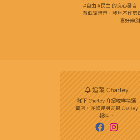
#自由 #民主 的良心發
有低調暗示，我地不作篩
喜好辨別
追蹤 Charley
睇下 Charley 介紹咗咩精選
黃店，亦歡迎朋友搵 Charley
報料。