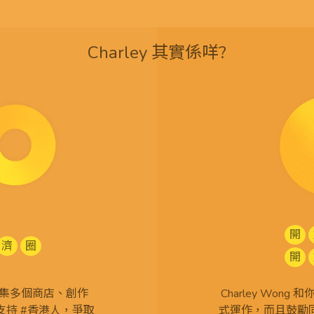
Charley 其實係咩?
開
濟
圈
開
查 搜集多個商店、創作
Charley Won
持 #香港人，爭取
式運作，而且鼓勵