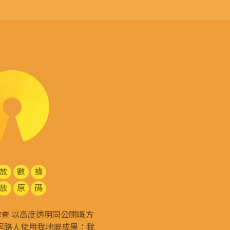
放
數
據
放
原
碼
g 和你查 以高度透明同公開嘅方
同路人使用我地嘅成果：我