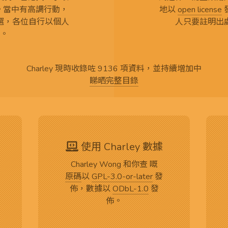
言。當中有高調行動，
地以
open license
選，各位自行以個人
人只要註明出
。
Charley 現時收錄咗 9136 項資料，並持續增加中
睇晒完整目錄
使用 Charley 數據
Charley Wong 和你查 嘅
原碼
以
GPL-3.0-or-later
發
佈，數據以
ODbL-1.0
發
佈。