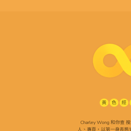
黃
色
經
Charley Wong 和你
人、專頁，以第一身表態支