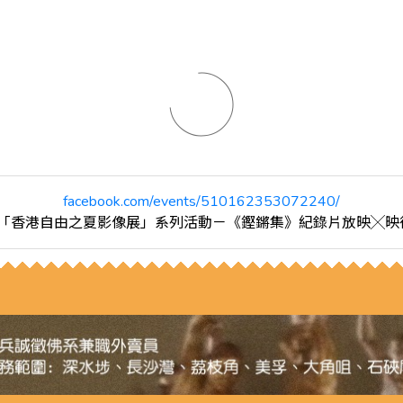
facebook.com/events/510162353072240/
15「香港自由之夏影像展」系列活動－《鏗鏘集》紀錄片放映╳映