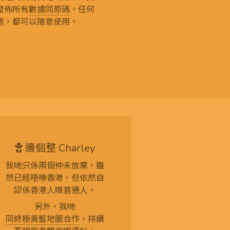
發佈所有
數據同原碼
。任何
處，都可以隨意使用。
邊個整 Charley
我哋只係兩個仲未放棄，雖
然已經唔喺香港，但依然自
認係香港人嘅普通人。
另外，我哋
同終極黃藍地圖合作
，持續